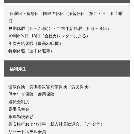
日曜日・祝祭日・国民の休日・振替休日・第２・４・５土曜
日
夏期休暇（５～7日間）・年末年始休暇（６日～８日）
※年間休日118日（会社カレンダーによる）
年次有給休暇（最高20日間）
特別休暇（慶弔休暇等）
福利厚生
健康保険 労働者災害補償保険（労災保険）
厚生年金保険 雇用保険
退職金制度
慶弔見舞金
永年勤続表彰
慰安旅行および行事（新入社員歓迎会、忘年会等）
リゾートホテル会員